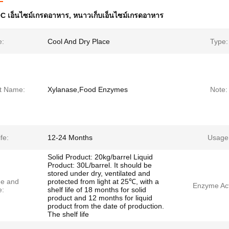
C เอ็นไซม์เกรดอาหาร
,
หนาวเก็บเอ็นไซม์เกรดอาหาร
e:
Cool And Dry Place
Type:
t Name:
Xylanase,Food Enzymes
Note:
fe:
12-24 Months
Usage
Solid Product: 20kg/barrel Liquid
Product: 30L/barrel. It should be
stored under dry, ventilated and
e and
protected from light at 25℃, with a
Enzyme Acti
e:
shelf life of 18 months for solid
product and 12 months for liquid
product from the date of production.
The shelf life