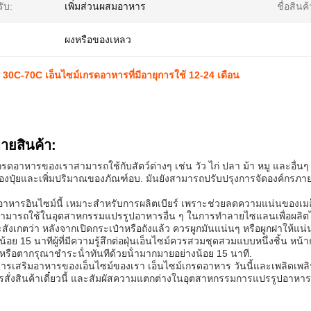
ับ:
เพิ่มส่วนผสมอาหาร
ชื่อสินค้
:
ผงหรือของเหลว
 30C-70C เอ็นไซม์เกรดอาหารที่มีอายุการใช้ 12-24 เดือน
บายสินค้า:
กรดอาหารของเราสามารถใช้กับสัตว์ต่างๆ เช่น วัว ไก่ ปลา ม้า หมู และอื่นๆ 
งปุ๋ยและเพิ่มปริมาณของภัณฑ์อบ. มันยังสามารถปรับปรุงการจัดองค์ก
อาหารอินไซม์นี้ เหมาะสําหรับการผลิตเบียร์ เพราะช่วยลดความแน่นของเมล
สามารถใช้ในอุตสาหกรรมแปรรูปอาหารอื่น ๆ ในการทําลายไซแลนเพื่อผลิ
จะสังเกตว่า หลังจากเปิดกระเป๋าหรือถังแล้ว ควรผูกมันแน่นๆ หรือผูกฝาให้แน่น 
งน้อย 15 นาทีผู้ที่มีความรู้สึกต่อฝุ่นเอ็นไซม์ควรสวมชุดสวมแบบหนึ่งชิ้น ห
งหรือตากรุณาชําระน้ําทันทีด้วยน้ํามากมายอย่างน้อย 15 นาที.
ารเสริมอาหารของเอ็นไซม์ของเรา เอ็นไซม์เกรดอาหาร วันนี้และเพลิดเ
สั่งสินค้าเดี๋ยวนี้ และสัมผัสความแตกต่างในอุตสาหกรรมการแปรรูปอาหา