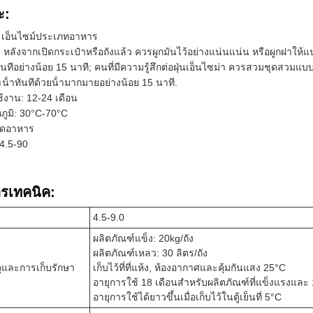
ะ:
า: เอ็นไซม์ประเภทอาหาร
 หลังจากเปิดกระเป๋าหรือถังแล้ว ควรผูกมันไว้อย่างแน่นแน่น หรือผูกฝาให้แน
ทันทีอย่างน้อย 15 นาที; คนที่มีความรู้สึกต่อฝุ่นเอ็นไซม่า ควรสวมชุดสวมแบ
น้ําทันทีด้วยน้ํามากมายอย่างน้อย 15 นาที.
้งาน: 12-24 เดือน
ภูมิ: 30°C-70°C
รดอาหาร
4.5-90
รเทคนิค:
4.5-9.0
ผลิตภัณฑ์แข็ง: 20kg/ถัง
ผลิตภัณฑ์เหลว: 30 ลิตร/ถัง
ุและการเก็บรักษา
เก็บไว้ที่ที่แห้ง, ห้องอากาศและคุ้มกันแสง 25°C
อายุการใช้ 18 เดือนสําหรับผลิตภัณฑ์ที่แข็งแรงและ 1
อายุการใช้ได้ยาวขึ้นเมื่อเก็บไว้ในตู้เย็นที่ 5°C