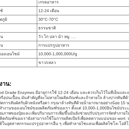
เกรดอาหาร
ช้
12-24 เดือน
ภูมิ
30°C-70°C
ธรรมชาติ
าน
วัว ไก่ ปลา ม้า หมู .....
าน
การแปรรูปอาหาร
ของเอนไซม์
10,000-1,000,000U/g
ขาว/เหลว
งาน:
od Grade Enzymes มีอายุการใช้ 12-24 เดือน และควรเก็บไว้ในที่เย็นและแห้ง
รือปนเปื้อน.มันสําคัญที่จะไม่หายใจผลิตภัณฑ์และถ้าหายใจ ล้างปากทันทีด้
ดการสัมผัสกับผิวหนังหรือตา กรุณาล้างทันทีด้วยน้ํามากมายอย่างน้อย 15 น
ทํางานของเอนไซม์ของผลิตภัณฑ์ของเรา ตั้งแต่ 10,000-1,000อินไซม์ประเ
คุณภาพของปุ๋ยและเพิ่มปริมาณการเพิ่มขึ้นมันยังช่วยปรับปรุงการจัดทําภ
ลิตภัณฑ์ของเรายังสามารถใช้ในการผลิตเบียร์เพื่อลดความแน่นของ wort, ปร
้ในอุตสาหกรรมแปรรูปอาหารอื่น ๆ เพื่อทําลายไซแลนเพื่อผลิตไซโล-โอล