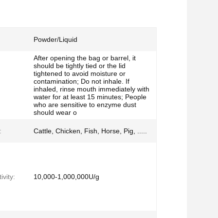
Powder/Liquid
After opening the bag or barrel, it
should be tightly tied or the lid
tightened to avoid moisture or
contamination; Do not inhale. If
inhaled, rinse mouth immediately with
water for at least 15 minutes; People
who are sensitive to enzyme dust
should wear o
:
Cattle, Chicken, Fish, Horse, Pig, .....
vity:
10,000-1,000,000U/g