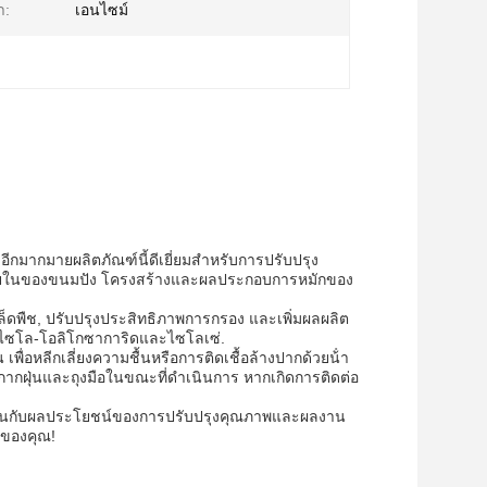
า:
เอนไซม์
อีกมากมายผลิตภัณฑ์นี้ดีเยี่ยมสําหรับการปรับปรุง
รภายในของขนมปัง โครงสร้างและผลประกอบการหมักของ
็ดพืช, ปรับปรุงประสิทธิภาพการกรอง และเพิ่มผลผลิต
ตไซโล-โอลิโกซาการิดและไซโลเซ่.
เพื่อหลีกเลี่ยงความชื้นหรือการติดเชื้อล้างปากด้วยน้ํา
น้ากากฝุ่นและถุงมือในขณะที่ดําเนินการ หากเกิดการติดต่อ
พลินกับผลประโยชน์ของการปรับปรุงคุณภาพและผลงาน
รของคุณ!