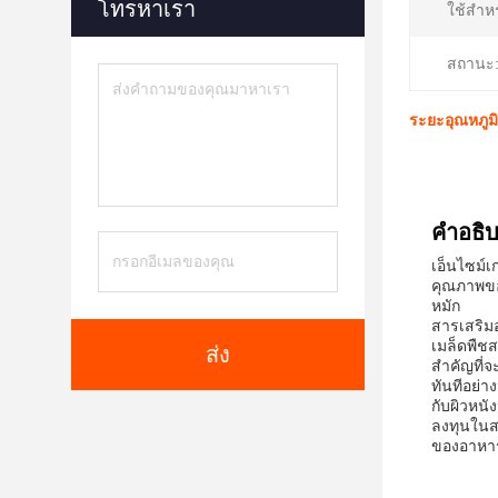
โทรหาเรา
ใช้สำหร
สถานะ
ระยะอุณหภูมิ
คําอธิ
เอ็นไซม์เ
คุณภาพขอ
หมัก
สารเสริม
เมล็ดพืช
ส่ง
สําคัญที่
ทันทีอย่า
กับผิวหนั
ลงทุนในส
ของอาหาร