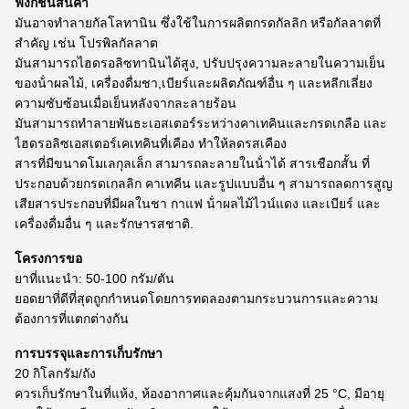
ฟังก์ชันสินค้า
มันอาจทําลายกัลโลทานิน ซึ่งใช้ในการผลิตกรดกัลลิก หรือกัลลาตที่
สําคัญ เช่น โปรพิลกัลลาต
มันสามารถไฮดรอลิซทานินได้สูง, ปรับปรุงความละลายในความเย็น
ของน้ําผลไม้, เครื่องดื่มชา,เบียร์และผลิตภัณฑ์อื่น ๆ และหลีกเลี่ยง
ความซับซ้อนเมื่อเย็นหลังจากละลายร้อน
มันสามารถทําลายพันธะเอสเตอร์ระหว่างคาเทคินและกรดเกลือ และ
ไฮดรอลิซเอสเตอร์เคเทคินที่เคือง ทําให้ลดรสเคือง
สารที่มีขนาดโมเลกุลเล็ก สามารถละลายในน้ําได้ สารเชือกสั้น ที่
ประกอบด้วยกรดเกลลิก คาเทคีน และรูปแบบอื่น ๆ สามารถลดการสูญ
เสียสารประกอบที่มีผลในชา กาแฟ น้ําผลไม้ไวน์แดง และเบียร์ และ
เครื่องดื่มอื่น ๆ และรักษารสชาติ.
โครงการขอ
ยาที่แนะนํา: 50-100 กรัม/ตัน
ยอดยาที่ดีที่สุดถูกกําหนดโดยการทดลองตามกระบวนการและความ
ต้องการที่แตกต่างกัน
การบรรจุและการเก็บรักษา
20 กิโลกรัม/ถัง
ควรเก็บรักษาในที่แห้ง, ห้องอากาศและคุ้มกันจากแสงที่ 25 °C, มีอายุ