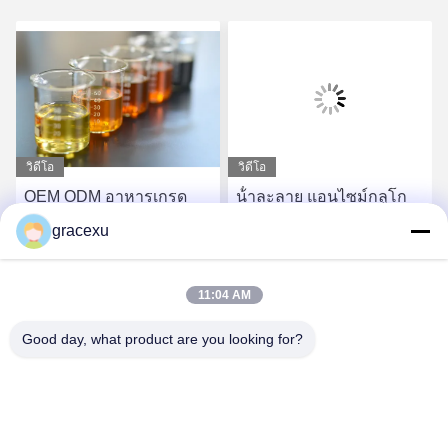
วิดีโอ
วิดีโอ
OEM ODM อาหารเกรด
น้ําละลาย แอนไซม์กลูโก
Enzymes Catalase ผง
เซอ๊อกซิเดซ แอนติบราวนิ่ง
gracexu
Improver สารลด
หา ราคา ที่ ดี ที่สุด
หา ราคา ที่ ดี ที่สุด
11:04 AM
Good day, what product are you looking for?
Jintang Bestway Technology Co., Ltd.