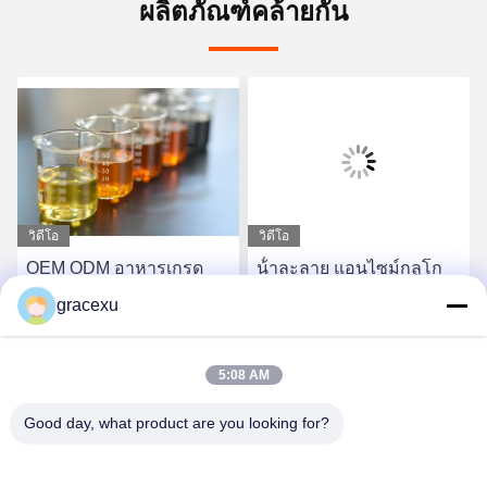
ผลิตภัณฑ์คล้ายกัน
วิดีโอ
วิดีโอ
OEM ODM อาหารเกรด
น้ําละลาย แอนไซม์กลูโก
Enzymes Catalase ผง
เซอ๊อกซิเดซ แอนติบราวนิ่ง
gracexu
Improver สารลด
หา ราคา ที่ ดี ที่สุด
หา ราคา ที่ ดี ที่สุด
5:08 AM
Good day, what product are you looking for?