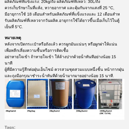
ผลิตภัณฑ์ที่แข็งแรง: 20kg/ถัง ผลิตภัณฑ์ที่เหลว: 30L/ถัง
ควรเก็บรักษาในที่แห้ง, หวายอากาศ และคุ้มกันจากแสงที่ 25 °C,
มีอายุการใช้ 18 เดือนสําหรับผลิตภัณฑ์ที่แข็งแรงและ 12 เดือนสําห
รับผลิตภัณฑ์ที่เหลวจากวันผลิต.อายุการใช้ได้ยาวขึ้นเมื่อเก็บไว้ในตู้
เย็นที่ 5°C.
หมายเหตุ
หลังจากเปิดกระเป๋าหรือถังแล้ว ควรผูกมันแน่นๆ หรือผูกฝาให้แน่น
เพื่อหลีกเลี่ยงความชื้นหรือการติดเชื้อ
อย่าหายใจเข้า ถ้าหายใจเข้า ให้ล้างปากด้วยน้ําทันทีอย่างน้อย 15
นาที
ผู้ที่มีความรู้สึกต่อฝุ่นเอ็นไซม์ ควรสวมชุดสวมแบบหนึ่งชิ้น หน้ากากฝุ่น
และถุงมือกรุณาชําระน้ําทันทีด้วยน้ํามากมายอย่างน้อย 15 นาที.
Tags: