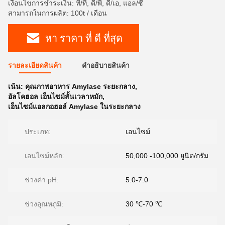
เงื่อนไขการชำระเงิน: ที/ที, ดี/พี, ดี/เอ, แอล/ซี
สามารถในการผลิต: 100t / เดือน
หา ราคา ที่ ดี ที่สุด
รายละเอียดสินค้า
คําอธิบายสินค้า
เน้น:
คุณภาพอาหาร Amylase ระยะกลาง
,
อัลโคฮอล เอ็นไซม์สั้นเวลาหมัก
,
เอ็นไซม์แอลกอฮอล์ Amylase ในระยะกลาง
ประเภท:
เอนไซม์
เอนไซม์หลัก:
50,000 -100,000 ยูนิต/กรัม
ช่วงค่า pH:
5.0-7.0
ช่วงอุณหภูมิ:
30 ℃-70 ℃