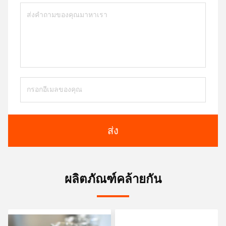
ส่ง
ผลิตภัณฑ์คล้ายกัน