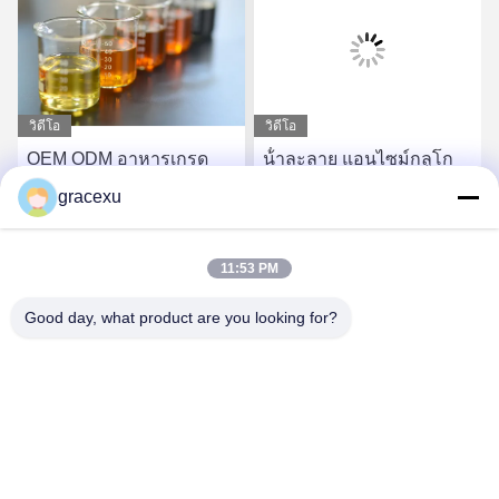
วิดีโอ
วิดีโอ
OEM ODM อาหารเกรด
น้ําละลาย แอนไซม์กลูโก
Enzymes Catalase ผง
เซอ๊อกซิเดซ แอนติบราวนิ่ง
gracexu
Improver สารลด
หา ราคา ที่ ดี ที่สุด
หา ราคา ที่ ดี ที่สุด
11:53 PM
Good day, what product are you looking for?
Jintang Bestway Technology Co., Ltd.
gracexu119@163.com