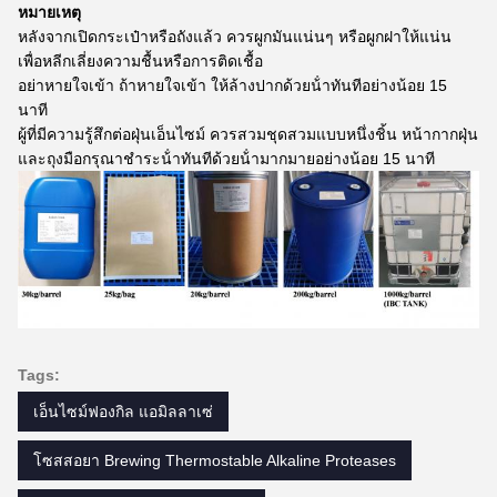
หมายเหตุ
หลังจากเปิดกระเป๋าหรือถังแล้ว ควรผูกมันแน่นๆ หรือผูกฝาให้แน่น
เพื่อหลีกเลี่ยงความชื้นหรือการติดเชื้อ
อย่าหายใจเข้า ถ้าหายใจเข้า ให้ล้างปากด้วยน้ําทันทีอย่างน้อย 15
นาที
ผู้ที่มีความรู้สึกต่อฝุ่นเอ็นไซม์ ควรสวมชุดสวมแบบหนึ่งชิ้น หน้ากากฝุ่น
และถุงมือกรุณาชําระน้ําทันทีด้วยน้ํามากมายอย่างน้อย 15 นาที
Tags:
เอ็นไซม์ฟองกิล แอมิลลาเซ่
โซสสอยา Brewing Thermostable Alkaline Proteases