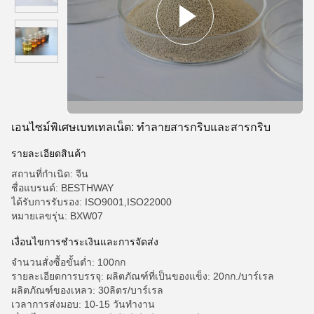
เอนไซม์พิเศษเบทเทลเน็ต: ทําลายสารกริบและสารกริบ
รายละเอียดสินค้า
สถานที่กำเนิด: จีน
ชื่อแบรนด์: BESTHWAY
ได้รับการรับรอง: ISO9001,ISO22000
หมายเลขรุ่น: BXW07
เงื่อนไขการชําระเงินและการจัดส่ง
จำนวนสั่งซื้อขั้นต่ำ: 100กก
รายละเอียดการบรรจุ: ผลิตภัณฑ์ที่เป็นของแข็ง: 20กก./บาร์เรล
ผลิตภัณฑ์ของเหลว: 30ลิตร/บาร์เรล
เวลาการส่งมอบ: 10-15 วันทำงาน