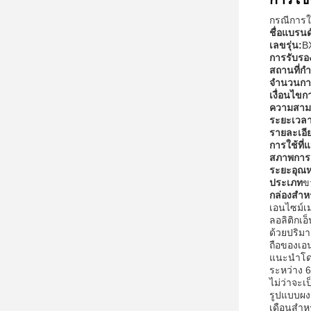
กรณีการใ
ชื่อแบรนด
เลขรุ่น:
B
การรับรอ
สถานที่กํา
จํานวนการส
เงื่อนไขก
ความสาม
ระยะเวลา
รายละเอี
การใช้ที
สภาพการเ
ระยะอุณหภ
ประเภท
ข
กล่องสําห
เอนไซม์เ
ลอลิติกเ
ด้วยปริมา
ถือของเอน
แนะนําโด
ระหว่าง 6
ไม่ว่าจะ
รูปแบบผงถ
เดือนสํา