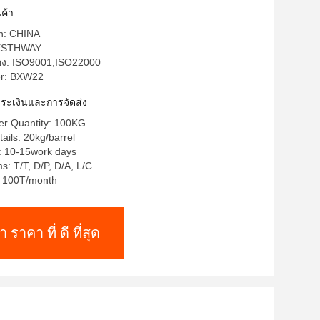
ค้า
in: CHINA
BESTHWAY
รอง: ISO9001,ISO22000
r: BXW22
าระเงินและการจัดส่ง
r Quantity: 100KG
ails: 20kg/barrel
: 10-15work days
: T/T, D/P, D/A, L/C
y: 100T/month
า ราคา ที่ ดี ที่สุด