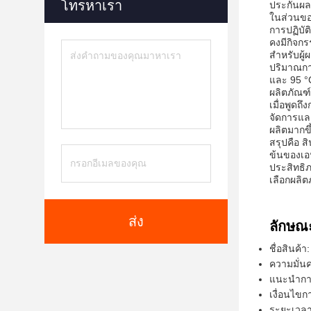
โทรหาเรา
ประกันผล
ในส่วนขอ
การปฏิบัต
คงมีกิจก
สําหรับผ
ปริมาณกา
และ 95 °
ผลิตภัณฑ์เ
เมื่อพูด
จัดการและ
ผลิตมากขึ
สรุปคือ 
ข้นของเอน
ประสิทธิ
เลือกผลิ
ส่ง
ลักษณ
ชื่อสินค้
ความมั่นค
แนะนําการ
เงื่อนไขก
ระยะเวลาก