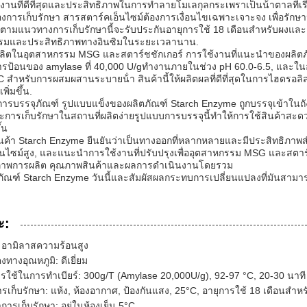
งานที่ดีที่สุดและประสิทธิภาพในการทําลายโมเลกุลกระเพราเป็นน้ําตาลที่
งการเก็บรักษา สารสตาร์คเอ็นไซม์ต้องการเงื่อนไขเฉพาะเจาะจง เพื่อรัก
ิตามแนวทางการเก็บรักษานี้จะรับประกันอายุการใช้ 18 เดือนสําหรับผงและ
รรมและประสิทธิภาพทางอินซิมในระยะเวลานาน.
ู้ผลิตในอุตสาหกรรม MSG และสตาร์ชชักเกอร์ การใช้งานที่แนะนําของผลิต
รป้อนของ amylase ที่ 40,000 U/gทํางานภายในช่วง pH 60.0-6.5, และใน
C สําหรับการผสมผสานระบายน้ํา สินค้านี้ให้ผลิตผลที่ดีที่สุดในการไฮดร
พิ่มขึ้น.
ถึงการบรรจุภัณฑ์ รูปแบบแข็งของผลิตภัณฑ์ Starch Enzyme ถูกบรรจุเข้าใ
การเก็บรักษาในสถานที่ผลิตง่ายรูปแบบการบรรจุนี้ทําให้การใช้สินค้าสะด
้น
สินค้า Starch Enzyme ยืนยันว่าเป็นทางออกที่หลากหลายและมีประสิทธิภาพ
ไซม์สูง, และแนะนําการใช้งานที่ปรับปรุงเพื่ออุตสาหกรรม MSG และสตาร์คน้ํ
ภาพการผลิต คุณภาพสินค้าและผลการดําเนินงานโดยรวม
ตภัณฑ์ Starch Enzyme วันนี้และสัมผัสผลกระทบการเปลี่ยนแปลงที่มันสาม
ะ:
า: อามิลาสความร้อนสูง
งทางอุณหภูมิ: ดีเยี่ยม
ใช้ในการทําเบียร์: 300g/T (Amylase 20,000U/g), 92-97 °C, 20-30 นาที
ารเก็บรักษา: แห้ง, ห้องอากาศ, ป้องกันแสง, 25°C, อายุการใช้ 18 เดือนสํา
ารเก็บรักษา: อยู่ในห้องเย็น 5°C