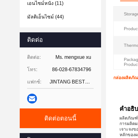
เอนไซม์หนัง
(11)
Storag
มัลติเอ็นไซม์
(44)
Produc
ติดต่อ
Thermos
ติดต่อ:
Ms. mengxue xu
Package
Produc
โทร:
86-028-67834796
กล่องผลิตภั
แฟกซ์:
JINTANG BESTWAY TECHNOLOGY CO
คําอธิ
ติดต่อตอนนี้
ผลิตภัณฑ
การผลิตผ
เจาะจงขอ
หลักของผล