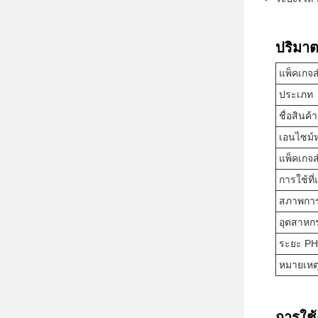
ปริมาต
แพ็คเกจส
ประเภท
ชื่อสินค้า
เอนไซม์ห
แพ็คเกจส
การใช้ที
สภาพการ
อุตสาหก
ระยะ PH
หมายเหต
การใช้