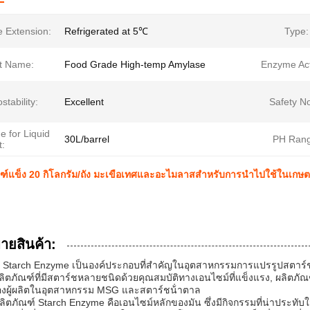
e Extension:
Refrigerated at 5℃
Type:
t Name:
Food Grade High-temp Amylase
Enzyme Acti
tability:
Excellent
Safety No
 for Liquid
30L/barrel
PH Rang
t:
ณฑ์แข็ง 20 กิโลกรัม/ถัง มะเขือเทศและอะไมลาสสําหรับการนําไปใช้ในเกษ
บายสินค้า:
์ Starch Enzyme เป็นองค์ประกอบที่สําคัญในอุตสาหกรรมการแปรรูปสตาร์
ลิตภัณฑ์ที่มีสตาร์ชหลายชนิดด้วยคุณสมบัติทางเอนไซม์ที่แข็งแรง, ผลิตภ
งผู้ผลิตในอุตสาหกรรม MSG และสตาร์ชน้ําตาล
ิตภัณฑ์ Starch Enzyme คือเอนไซม์หลักของมัน ซึ่งมีกิจกรรมที่น่าประทับใ