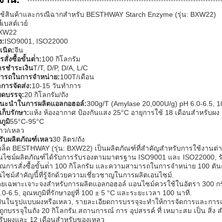
ช้สินค้าและกรณีฉากสําหรับ BESTHWAY Starch Enzyme (รุ่น: BXW22)
์
เบสต์เวย์
XW22
ง:
ISO9001, ISO22000
เนิด:
จีน
ั่งซื้อขั้นต่ํา:
100 กิโลกรัม
ารชําระเงิน
T/T, D/P, D/A, L/C
ารถในการจําหน่าย:
100T/เดือน
การจัดส่ง:
10-15 วันทําการ
ยดบรรจุ:
20 กิโลกรัม/ถัง
่แนะนําในการผลิตแอลกอฮอล์:
300g/T (Amylase 20,000U/g) pH 6.0-6.5, 1
ก็บรักษา:
แห้ง ห้องอากาศ ป้องกันแสง 25°C อายุการใช้ 18 เดือนสําหรับผง
ูมิ
55°C-95°C
าว/เหลว
รับผลิตภัณฑ์เหลว
30 ลิตร/ถัง
มล็ด BESTHWAY (รุ่น: BXW22) เป็นผลิตภัณฑ์ที่สําคัญสําหรับการใช้งานต
อ็นไซม์ผลิตภัณฑ์ได้รับการรับรองตามมาตรฐาน ISO9001 และ ISO22000,
ณการสั่งซื้อขั้นต่ํา 100 กิโลกรัม และความสามารถในการจําหน่าย 100 ตันต่อ
ไซม์สําคัญนี้ที่รู้จักด้วยความเชี่ยวชาญในการผลิตเอนไซม์.
ยเฉพาะเจาะจงสําหรับการผลิตแอลกอฮอล์ แอนไซม์ควรใช้ในอัตรา 300 กรัม
.0-6.5, อุณหภูมิที่รักษาอยู่ที่ 100 ± 5 °C และระยะเวลา 100 นาที.
เป็นในรูปแบบผงหรือเหลว, รายละเอียดการบรรจุจะทําให้การจัดการและการเ
ูกบรรจุในถัง 20 กิโลกรัม.สถานการณ์ การ อุปสรรค์ ที่ เหมาะสม เป็น สิ่ง สํ
หรับผงและ 12 เดือนสําหรับของเหลว