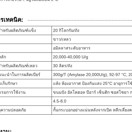
รเทคนิค:
ําหรับผลิตภัณฑ์แข็ง
20 กิโลกรัม/ถัง
ขาว/เหลว
อมิลลาสระดับอาหาร
ลัก
20,000-40,000 U/g
ําหรับผลิตภัณฑ์เหลว
30 ลิตร/ถัง
่แนะนําในการผลิตเบียร์
300g/T (Amylase 20,000U/g), 92-97 °C, 2
เก็บรักษา
แห้ง ห้องอากาศ ป้องกันแสง 25°C อายุการใช้
รรมการใช้งาน
ขนมปัง อัลโคฮอล บีอาร์ เซ็นติก ซอสโซยา 
4.5-8.0
ุความปลอดภัย
กั้นกระบอกอย่างแน่นหลังจากเปิด หลีกเลี่ยงค
งาน: