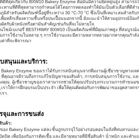
่งที่ดีที่สุดเกี่ยวกับ BXW10 Bakery Enzyme คือมันมีความยืดหยุ่นสูง สา
ระทานที่ดีที่สุดสามารถกําหนดได้โดยการทดลองทําให้มันเป็นตัวเลือกที่ด
ูมิสําหรับผลิตภัณฑ์นี้อยู่ที่ระหว่าง 30 °C-70 °C ซึ่งเป็นที่เหมาะสมสํ
เพื่อหลีกเลี่ยงความชื้นหรือปนเปื้อนนอกจากนี้ ยังแนะนําให้สวมอุปกรณ์ป้อ
มผัสกับผิวหนังหรือตามันสําคัญเช่นกันที่จะไม่หายใจ.
เอนไซม์เบเกอรี่ BESTHWAY BXW10 เป็นผลิตภัณฑ์ที่มีคุณภาพสูง ที่สมบู
ับการใช้งานในหลาย ๆ การใช้งานและมีความหลากหลายมากหากคุณกําลังมองห
มค่าที่จะพิจารณา
ับสนุนและบริการ:
์ Bakery Enzyme ของเราได้รับการสนับสนุนจากทีมงานผู้เชี่ยวชาญทางเทค
ๆ ที่คุณอาจมีรวมถึงการแก้ไขปัญหาของสินค้า, การสนับสนุนการใช้งาน, แ
งคุณ. ผู้เชี่ยวชาญของเราสามารถช่วยให้คุณปรับปรุงกระบวนการทําขนม
,เราให้การฝึกอบรมเป็นประจํา เพื่อให้คุณติดต่อกับการพัฒนาของอุตสาหกร
เรา.
รจุและการขนส่ง
ินค้า:
์ของ Bakery Enzyme แต่ละชิ้นถูกบรรจุไว้อย่างรอบคอบในถังที่ทนทานแล
ปิดปิด เพื่อป้องกันการติดเชื้อ และมีลายหมายที่มีชื่อสินค้า น้ําหนัก และคํา