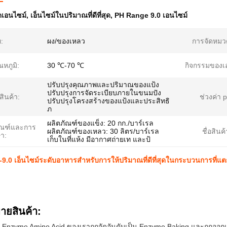
ดเอนไซม์
,
เอ็นไซม์ในปริมาณที่ดีที่สุด
,
PH Range 9.0 เอนไซม์
:
ผง/ของเหลว
การจัดหมวด
หภูมิ:
30 ℃-70 ℃
กิจกรรมของเ
ปรับปรุงคุณภาพและปริมาณของแป้ง
ปรับปรุงการจัดระเบียบภายในขนมปัง
นสินค้า:
ช่วงค่า 
ปรับปรุงโครงสร้างของแป้งและประสิทธิ
ภ
ผลิตภัณฑ์ของแข็ง: 20 กก./บาร์เรล
ัณฑ์และการ
ผลิตภัณฑ์ของเหลว: 30 ลิตร/บาร์เรล
ชื่อสินค้
ษา:
เก็บในที่แห้ง มีอากาศถ่ายเท และป้
9.0 เอ็นไซม์ระดับอาหารสําหรับการให้ปริมาณที่ดีที่สุดในกระบวนการที่แต
บายสินค้า:
์ Enzyme Amino Acid ของเราถูกจัดอันดับเป็น Enzyme Baking และถูกออกแ