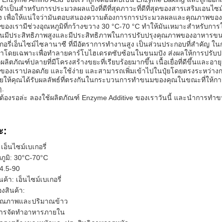
่จําเป็นสําหรับการประมวลผลแป้งที่ดีที่สุดภาวะที่ดีที่สุดของสารเสริมเอน
ง เพื่อให้แน่ใจว่ามันตอบสนองความต้องการการประมวลผลและคุณภาพของ
์ของเรามีช่วงอุณหภูมิที่กว้างขวาง 30 °C-70 °C ทําให้มันเหมาะสําหรับก
มันมีประสิทธิภาพสูงและมีประสิทธิภาพในการปรับปรุงคุณภาพของอาหาร
กอรี่เอ็นไซม์ไซลานาซี ที่มีอัตราการทํางานสูง เป็นส่วนประกอบที่สําคัญ ใ
โดยเฉพาะเพื่อทําลายคาร์โบไฮเดรตซับซ้อนในขนมปัง ส่งผลให้การปรับปรุ
ผลิตภัณฑ์ปลายที่มีโครงสร้างขยะที่เรียบร้อยมากขึ้น เนื้อเยื่อที่ดีขึ้นและอา
์ของเราปลอดภัย และใช้ง่าย และสามารถเพิ่มเข้าไปในปุ๋ยโดยตรงระหว่าง
ยให้คุณได้รับผลลัพธ์ที่ตรงกันในกระบวนการทําขนมของคุณในขณะที่ให้การปร
ๆ.
ต้องรอล่ะ ลองใช้ผลิตภัณฑ์ Enzyme Additive ของเราวันนี้ และนําการทํา
ะ:
: เอ็นไซม์เบเกอรี่
ภูมิ: 30°C-70°C
4.5-90
ค้า: เอ็นไซม์เบเกอรี่
องสินค้า:
คุณภาพและปริมาณข้าว
การจัดทําอาหารภายใน