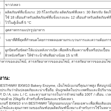
ขาว/เหลว
ุ
ผลิตภัณฑ์ที่แข็งแรง: 20 กิโลกรัม/ถัง ผลิตภัณฑ์ที่เหลว: 30 ลิตร/ถัง จัด
ใช้ 18 เดือนสําหรับผลิตภัณฑ์ที่แข็งแรงและ 12 เดือนสําหรับผลิตภัณฑ์ที
:
ไว้ในตู้เย็นที่ 5 °C
อุตสาหกรรมแปรรูปอาหาร
ร
วงยาที่ดีที่สุดที่กําหนดโดยการทดลองตามกระบวนการและความต้องการท
ผูกปิดหรือขัดฝาให้แน่นหลังจากเปิด เพื่อหลีกเลี่ยงความชื้นหรือปนเปื้
:
ผิวหนังหรือตา ให้ชําระน้ําทันทีอย่างน้อย 15 นาที.
าหารของเอนไซม์, สารสกัดอาหารของเอนไซม์, สารสกัดอาหารของเอนไซม
งาน:
BESTHWAY BXW10 Bakery Enzyme, เอ็นไซม์เบเกอรี่คุณภาพสูง ที่สมบูรณ
ประกันว่ามันปลอดภัยและน่าเชื่อถือ. มันถูกผลิตในประเทศจีนและมีปริมาณการสั
/ P, D / A, และ L / C, และความสามารถในการจําหน่ายคือ 100T / เดือน. เ
อบด้วย 20kg/ถัง สําหรับทั้งชนิดผงและชนิดเหลว.
บเกอรี่ BXW10 จาก BESTHWAY ได้ถูกออกแบบมาโดยเฉพาะเพื่อเพิ่มเติมเอน
นไซม์และคุณภาพรวมของภัณฑ์อบผลิตภัณฑ์นี้เหมาะสําหรับการใช้ในหลากห