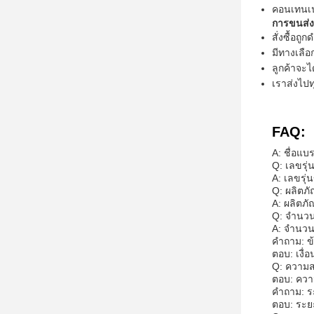
คอนเทนเน
การขนส่ง
สั่งซื้อถ
มีทางเลือก
ลูกค้าจะไ
เราส่งไปท
FAQ:
A: ชื่อแ
Q: เลขรุ
A: เลขรุ่
Q: ผลิตภั
A: ผลิตภ
Q: จํานวน
A: จํานวน
คําถาม: ข
ตอบ: เงื่
Q: ความส
ตอบ: ควา
คําถาม: 
ตอบ: ระยะ