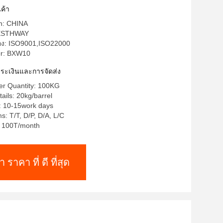
ค้า
in: CHINA
BESTHWAY
รอง: ISO9001,ISO22000
r: BXW10
าระเงินและการจัดส่ง
r Quantity: 100KG
ails: 20kg/barrel
: 10-15work days
: T/T, D/P, D/A, L/C
y: 100T/month
า ราคา ที่ ดี ที่สุด