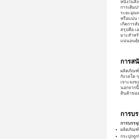
หนึ่งในสิ
การเติมป
ระยะอุณหภ
หรือแน่น 
เกิดการสั
สรุปคือ 
มาะสําหร
แน่นอนคุ้
การสน
ผลิตภัณฑ
กังวลใด 
เจาะจงขอ
นอกจากนี้
สินค้าของ
การบร
การบรรจุส
ผลิตภัณฑ
กระปุกถูก