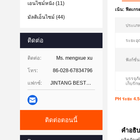
เอนไซม์หนัง
(11)
เน้น:
ฟีดเกร
มัลติเอ็นไซม์
(44)
ประเภท
ติดต่อ
ระยะอุณ
ติดต่อ:
Ms. mengxue xu
ฟังก์ชั่
โทร:
86-028-67834796
บรรจุภ
แฟกซ์:
JINTANG BESTWAY TECHNOLOGY CO
เก็บรัก
PH ระยะ 4.5-
ติดต่อตอนนี้
คําอธิ
ผลิตภัณฑ