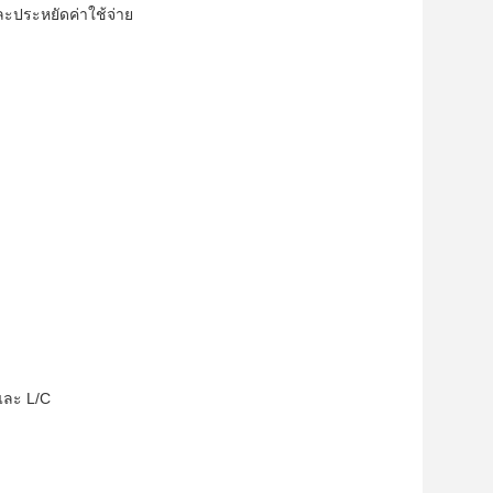
ะประหยัดค่าใช้จ่าย
 และ L/C