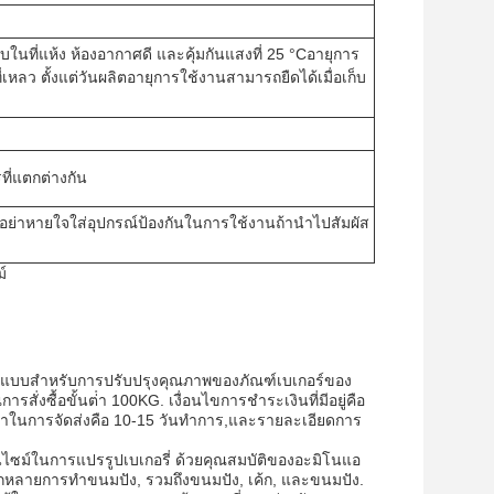
เก็บในที่แห้ง ห้องอากาศดี และคุ้มกันแสงที่ 25 °Cอายุการ
่เหลว ตั้งแต่วันผลิตอายุการใช้งานสามารถยืดได้เมื่อเก็บ
ี่แตกต่างกัน
อน อย่าหายใจใส่อุปกรณ์ป้องกันในการใช้งานถ้านําไปสัมผัส
์
์แบบสําหรับการปรับปรุงคุณภาพของภัณฑ์เบเกอร์ของ
่งซื้อขั้นต่ํา 100KG. เงื่อนไขการชําระเงินที่มีอยู่คือ
วลาในการจัดส่งคือ 10-15 วันทําการ,และรายละเอียดการ
ไซม์ในการแปรรูปเบเกอรี่ ด้วยคุณสมบัติของอะมิโนแอ
ลายการทําขนมปัง, รวมถึงขนมปัง, เค้ก, และขนมปัง.