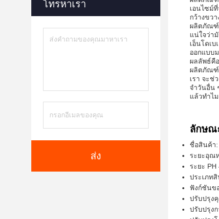
โทรหาเรา
เอนไซม์ที
กว้างขวา
ผลิตภัณฑ
แน่ใจว่า
เอ็นโดเบเ
ออกแบบมา
ผลลัพธ์คือ
ผลิตภัณฑ
เรา จะช่ว
จําวันอื่น 
แล้วทําไม
ลักษณ
ชื่อสินค้า
ส่ง
ระยะอุณห
ระยะ PH 
ประเภทสิน
ฟังก์ชันข
ปรับปรุง
ปรับปรุง