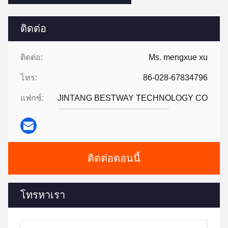
ติดต่อ
ติดต่อ:
Ms. mengxue xu
โทร:
86-028-67834796
แฟกซ์:
JINTANG BESTWAY TECHNOLOGY CO
ติดต่อตอนนี้
โทรหาเรา