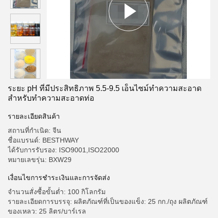
ระยะ pH ที่มีประสิทธิภาพ 5.5-9.5 เอ็นไซม์ทําความสะอาด
สําหรับทําความสะอาดท่อ
รายละเอียดสินค้า
สถานที่กำเนิด: จีน
ชื่อแบรนด์: BESTHWAY
ได้รับการรับรอง: ISO9001,ISO22000
หมายเลขรุ่น: BXW29
เงื่อนไขการชําระเงินและการจัดส่ง
จำนวนสั่งซื้อขั้นต่ำ: 100 กิโลกรัม
รายละเอียดการบรรจุ: ผลิตภัณฑ์ที่เป็นของแข็ง: 25 กก./ถุง ผลิตภัณฑ์
ของเหลว: 25 ลิตร/บาร์เรล