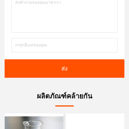
ส่ง
ผลิตภัณฑ์คล้ายกัน