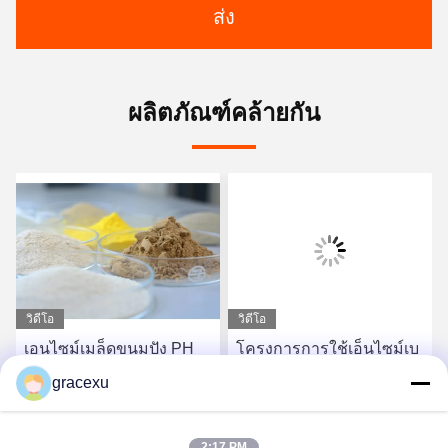
ส่ง
ผลิตภัณฑ์คล้ายกัน
วิดีโอ
วิดีโอ
เอนไซม์เมล็ดขนมปัง PH
โครงการการใช้เอ็นไซม์เบ
2.5-11.5 เพื่อเพิ่มความ
เกอรี่ที่ปลอดภัยและมี
gracexu
ทนทานของขนมปังต่อการ
ประสิทธิภาพ 3 000 กรัม/
ตื่นและการควันใหม่
ตัน ขาวฝุ่น/เหลว
หา ราคา ที่ ดี ที่สุด
หา ราคา ที่ ดี ที่สุด
2:17 PM