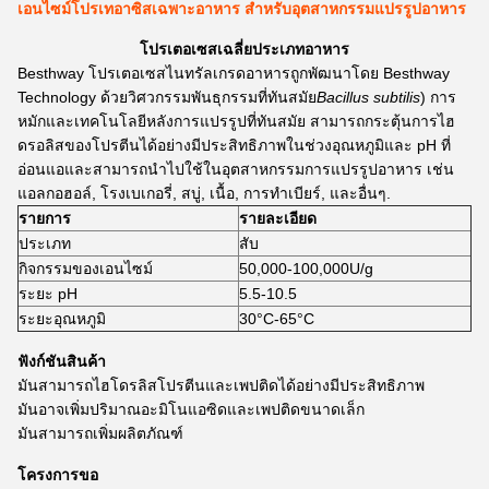
เอนไซม์โปรเทอาซิสเฉพาะอาหาร สําหรับอุตสาหกรรมแปรรูปอาหาร
โปรเตอเซสเฉลี่ยประเภทอาหาร
Besthway โปรเตอเซสไนทรัลเกรดอาหารถูกพัฒนาโดย Besthway
Technology ด้วยวิศวกรรมพันธุกรรมที่ทันสมัย
Bacillus subtilis
) การ
หมักและเทคโนโลยีหลังการแปรรูปที่ทันสมัย สามารถกระตุ้นการไฮ
ดรอลิสของโปรตีนได้อย่างมีประสิทธิภาพในช่วงอุณหภูมิและ pH ที่
อ่อนแอและสามารถนําไปใช้ในอุตสาหกรรมการแปรรูปอาหาร เช่น
แอลกอฮอล์, โรงเบเกอรี่, สบู่, เนื้อ, การทําเบียร์, และอื่นๆ.
รายการ
รายละเอียด
ประเภท
สับ
กิจกรรมของเอนไซม์
50,000-100,000U/g
ระยะ pH
5.5-10.5
ระยะอุณหภูมิ
30°C-65°C
ฟังก์ชันสินค้า
มันสามารถไฮโดรลิสโปรตีนและเพปติดได้อย่างมีประสิทธิภาพ
มันอาจเพิ่มปริมาณอะมิโนแอซิดและเพปติดขนาดเล็ก
มันสามารถเพิ่มผลิตภัณฑ์
โครงการขอ